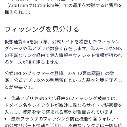
（ArbitrumやOptimism等）での運用を検討すると費用を
抑えられます
フィッシングを見分ける
仮想通貨daiを扱う際、公式サイトを模倣したフィッシン
グページや偽アプリが数多く存在します。偽メールやSNS
の不審なリンク経由で個人情報やウォレット情報が狙われ
るケースが後を絶ちません。
公式URLのブックマーク登録、2FA（2要素認証）の徹
底、公式アプリ以外の利用禁止といった基本対策を守るこ
とが重要です。
偽造アプリやSNS広告経由のフィッシング被害では、
ドメイン名やレイアウトが微妙に異なるサイトで秘密鍵を
入力し、資産を全て盗まれる事例が報告されています
最新ブラウザのフィッシング防止機能や各ウォレット
の公式サポート情報も活用し、不審なリンクには一切反応