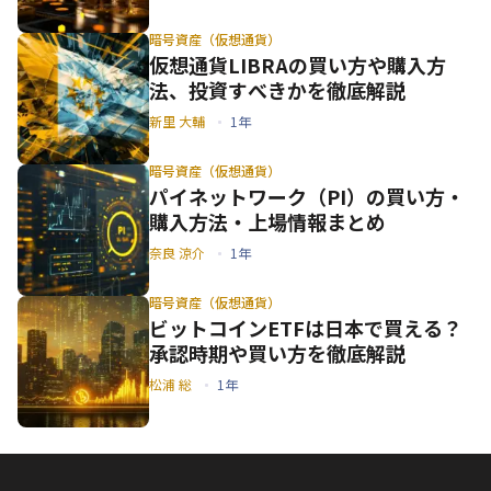
暗号資産（仮想通貨）
仮想通貨LIBRAの買い方や購入方
法、投資すべきかを徹底解説
新里 大輔
1年
暗号資産（仮想通貨）
パイネットワーク（PI）の買い方・
購入方法・上場情報まとめ
奈良 涼介
1年
暗号資産（仮想通貨）
ビットコインETFは日本で買える？
承認時期や買い方を徹底解説
松浦 総
1年