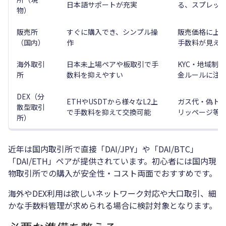
日本語サポートが充実
る、スプレッ
物）
販売所
すぐに購入でき、シンプル操
販売価格に上
（国内）
作
手数料が見え
海外取引
日本未上場ペアや板取引で手
KYC・地域制
所
数料を抑えやすい
金ルールに注
DEX（分
ETHやUSDTから様々なL2上
ガス代・偽ト
散型取引
で手数料を抑えて交換可能
リッページ等
所）
近年は国内取引所で直接「DAI/JPY」や「DAI/BTC」
「DAI/ETH」ペアが提供されています。初心者には国内現
物取引所での購入が安全性・コスト両面でおすすめです。
海外やDEX利用は欲しいネットワーク対応や大口取引、細
かな手数料管理が求められる場合に検討対象となります。