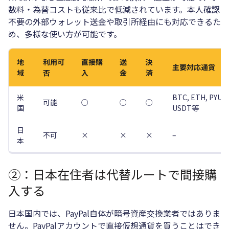
数料・為替コストも従来比で低減されています。本人確認
不要の外部ウォレット送金や取引所経由にも対応できるた
め、多様な使い方が可能です。
地
利用可
直接購
送
決
主要対応通貨
域
否
入
金
済
米
BTC, ETH, PYUS
可能
○
○
○
国
USDT等
日
不可
×
×
×
–
本
②：日本在住者は代替ルートで間接購
入する
日本国内では、PayPal自体が暗号資産交換業者ではありま
せん。PayPalアカウントで直接仮想通貨を買うことはでき