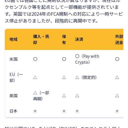
EU圏では各国ごとに規制状況が異なりますが、現在はル
クセンブルク等を起点として一部機能が提供されていま
す。英国では2024年のFCA規制への対応により一時サービ
ス停止がありましたが、段階的に再開中です。
購入・売
保
外部
地域
決済
却
有
送金
〇（Pay with
米国
〇
〇
〇
Crypto）
EU（一
△
△
△（限定的）
△
部）
△（一部
英国
△
△
△
再開）
日本
×
×
×
×