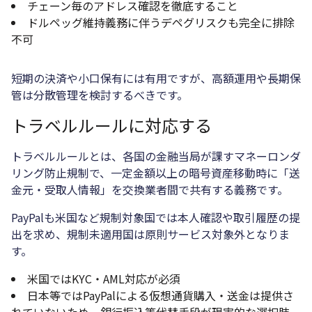
チェーン毎のアドレス確認を徹底すること
ドルペッグ維持義務に伴うデペグリスクも完全に排除
不可
短期の決済や小口保有には有用ですが、高額運用や長期保
管は分散管理を検討するべきです。
トラベルルールに対応する
トラベルルールとは、各国の金融当局が課すマネーロンダ
リング防止規制で、一定金額以上の暗号資産移動時に「送
金元・受取人情報」を交換業者間で共有する義務です。
PayPalも米国など規制対象国では本人確認や取引履歴の提
出を求め、規制未適用国は原則サービス対象外となりま
す。
米国ではKYC・AML対応が必須
日本等ではPayPalによる仮想通貨購入・送金は提供さ
れていないため、銀行振込等代替手段が現実的な選択肢