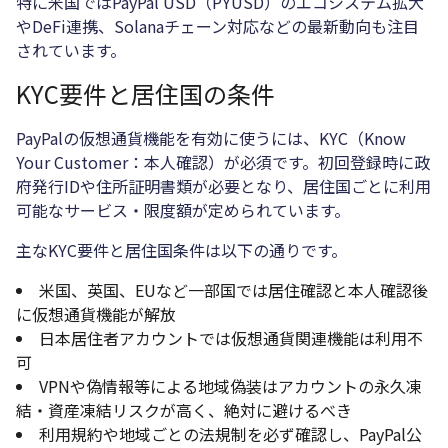
特に米国ではPayPal USD（PYUSD）のエコシステム拡大
やDeFi連携、Solanaチェーン対応などの最新動向も注目
されています。
KYC要件と居住国の条件
PayPalの仮想通貨機能を有効に使うには、KYC（Know
Your Customer：本人確認）が必須です。初回登録時に政
府発行IDや住所証明書類が必要となり、居住国ごとに利用
可能なサービス・限度額が定められています。
主なKYC要件と居住国条件は以下の通りです。
米国、英国、EUなど一部国では居住確認と本人確認後
に仮想通貨機能が解放
日本居住者アカウントでは仮想通貨関連機能は利用不
可
VPNや偽情報等による地域偽装はアカウントの永久凍
結・資産凍結リスクが高く、絶対に避けるべき
利用規約や地域ごとの法規制を必ず確認し、PayPal公