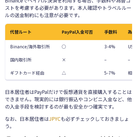
Binanceでペイパル決済を利用する場合、手数料や為替コ
ストを考慮する必要があります。本人確認やトラベルルー
ルの送金制約にも注意が必要です。
代替ルート
PayPal入金可否
手数料
為替
Binance/海外取引所
○
3-4%
USD
国内取引所
×
–
–
ギフトカード経由
△
5-7%
相手
日本居住者はPayPalだけで仮想通貨を直接購入することは
できません。現実的には銀行振込やコンビニ入金など、他
の入金手段を検討するのが最も安全かつ確実です。
なお、日本居住者は
JPYC
も必ずチェックしておきましょ
う。