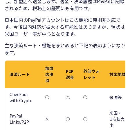
し、加盟店へ送金します。送金・決済履歴はPayPalに記録
されるため、税務上の証明にも有用です。
日本国内のPayPalアカウントはこの機能に原則非対応で
す。今後国内対応が拡大する可能性はありますが、現状は
米国ユーザー等が中心となります。
主な決済ルート・機能をまとめると下記の表のようになり
ます。
加盟
P2P
外部ウォ
決済ルート
店決
対応地域
送金
レット
済
Checkout
○
△
○
米国等
with Crypto
米国・
PayPal
×
○
○
UK/拡大
Links/P2P
中